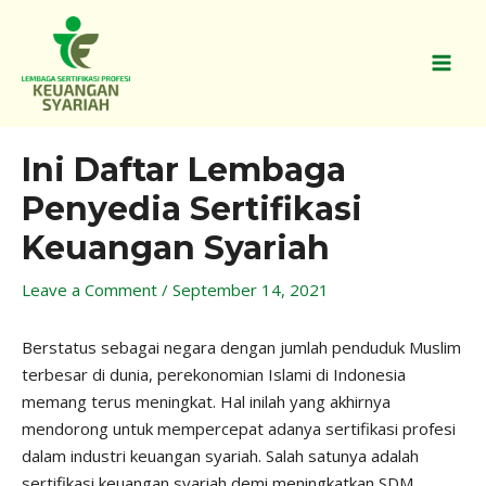
Skip
MAI
to
MEN
content
Post
Ini Daftar Lembaga
navigation
Penyedia Sertifikasi
Keuangan Syariah
Leave a Comment
/
September 14, 2021
Berstatus sebagai negara dengan jumlah penduduk Muslim
terbesar di dunia, perekonomian Islami di Indonesia
memang terus meningkat. Hal inilah yang akhirnya
mendorong untuk mempercepat adanya sertifikasi profesi
dalam industri keuangan syariah. Salah satunya adalah
sertifikasi keuangan syariah demi meningkatkan SDM.